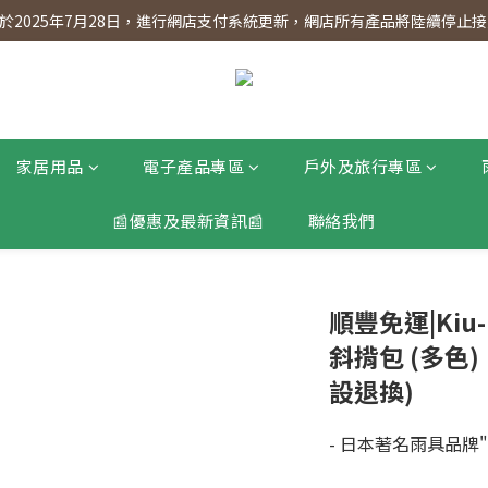
】會員專享 星期三全單95折!!!（優惠期至2026年12月31日）。滿$30
2025年7月28日，進行網店支付系統更新，網店所有產品將陸續停止接受
】會員專享 星期三全單95折!!!（優惠期至2026年12月31日）。滿$30
家居用品
電子產品專區
戶外及旅行專區
📰優惠及最新資訊📰
聯絡我們
順豐免運|Kiu
斜揹包 (多色) 
設退換)
- 日本著名雨具品牌"W