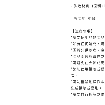
- 製造材質: (面料)
- 原產地: 中國
【注意事項】
*請勿使用於非產
*如有任何疑問，
*圖片只供參考，
*產品圖片與實物
*請避免在火源或
*請勿使用損壞或
險。
*請勿粗暴地操作
造成損壞或變形。
*請勿自行拆解或