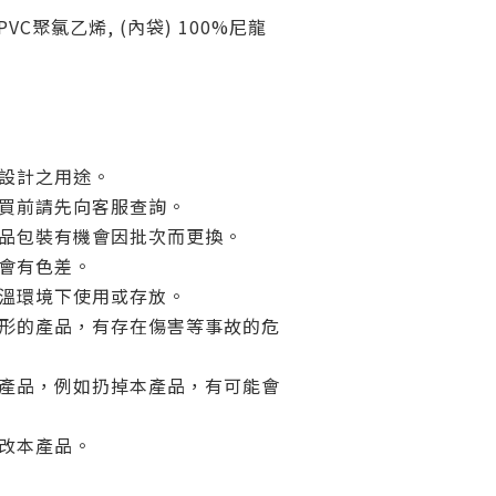
 PVC聚氯乙烯, (內袋) 100%尼龍
品設計之用途。
購買前請先向客服查詢。
產品包裝有機會因批次而更換。
或會有色差。
高溫環境下使用或存放。
變形的產品，有存在傷害等事故的危
本產品，例如扔掉本產品，有可能會
修改本產品。