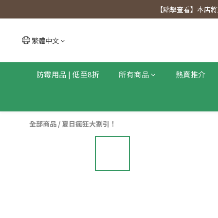
【點擊查看
【點擊查看】本店將於
【點擊查看
繁體中文
防霉用品 | 低至8折
所有商品
熱賣推介
全部商品
/
夏日瘋狂大割引！