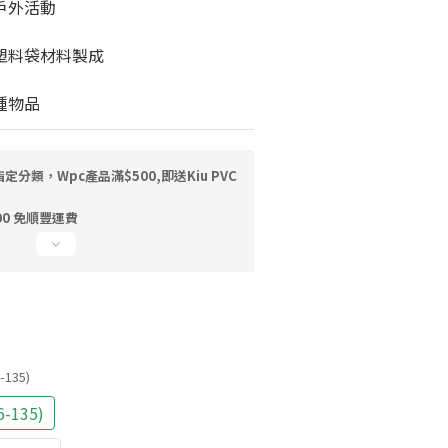
戶外活動
的塑料袋材料製成
種物品
定分類，Wpc產品滿$500,即送Kiu PVC
0 免順豐運費
6-135)
6-135)