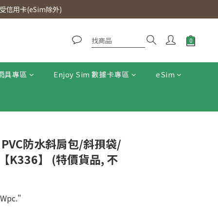
0即免運費。
信用卡(eSim除外)
0即免運費。
雨具專區
Enjoy Sim 數據卡專區
eSim
- PVC防水斜肩包/斜孭袋/
【K336】 (特價貨品, 不
pc."