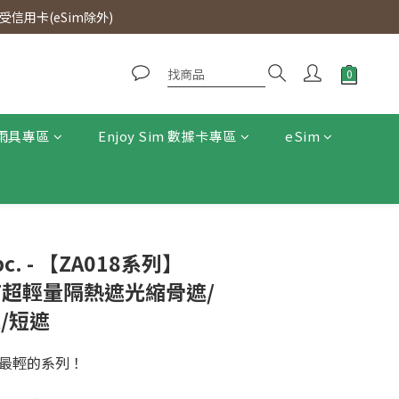
0即免運費。
信用卡(eSim除外)
0即免運費。
雨具專區
Enjoy Sim 數據卡專區
eSim
. - 【ZA018系列】
GHT超輕量隔熱遮光縮骨遮/
/短遮
小、最輕的系列！