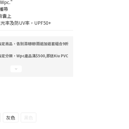
pc."
便攜帶
背囊上
遮光率及防UV率，UPF50+
指定商品，告別濕噠噠!雨遮加遮套組合9折
定分類，Wpc產品滿$500,即送Kiu PVC
灰色
黑色