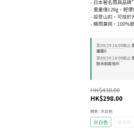
- 日本著名雨具品牌"W
- 重量僅128g，輕
- 設登山扣，可挂於
- 晴雨兼用，100%
至
09/29 16:00
截止
優惠!!
至
09/30 16:00
截止
指
防水斜肩包!!!
HK$438.00
HK$298.00
顏色
: 米白色
米白色
淺褐色