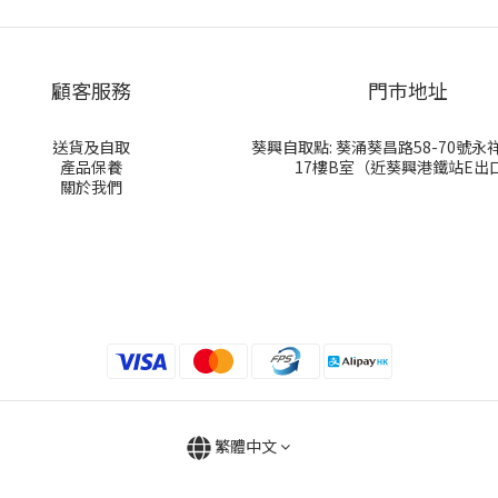
顧客服務
門巿地址
送貨及自取
葵興自取點: 葵涌葵昌路58-70號
產品保養
17樓B室（近葵興港鐵站E出
關於我們
繁體中文