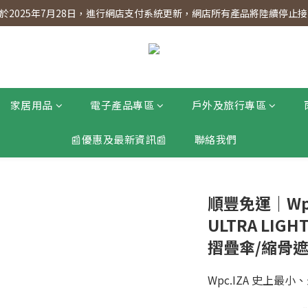
】會員專享 星期三全單95折!!!（優惠期至2026年12月31日）。滿$30
2025年7月28日，進行網店支付系統更新，網店所有產品將陸續停止接受
】會員專享 星期三全單95折!!!（優惠期至2026年12月31日）。滿$30
家居用品
電子產品專區
戶外及旅行專區
📰優惠及最新資訊📰
聯絡我們
順豐免運｜Wpc
ULTRA LI
摺疊傘/縮骨遮
Wpc.IZA 史上最