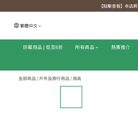
【點擊查看
【點擊查看】本店將於
【點擊查看
繁體中文
防霉用品 | 低至8折
所有商品
熱賣推介
全部商品
/
戶外及旅行用品
/
雨具