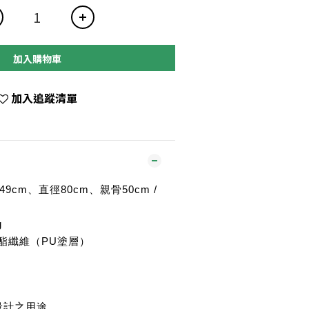
加入購物車
加入追蹤清單
長49cm、直徑80cm、親骨50cm /
g
%聚酯纖維（PU塗層）
設計之用途。