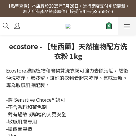
【點擊查看】本店將於2025年7月28日，進行網店支付系統更新，
【點擊查看】會員專享 星期三全單95折!!!（優惠期至2026年12月
網店所有產品將陸續停止接受信用卡(eSim除外)
31日）。滿$300即免運費。
【點擊查看】會員專享 星期三全單95折!!!（優惠期至2026年12月
31日）。滿$300即免運費。
ecostore - 【紐西蘭】天然植物配方洗
衣粉 1kg
Ecostore濃縮植物和礦物質洗衣粉可強力去除污垢，然後
沖洗乾淨，無殘留，讓你的衣物看起來乾淨、氣味清新。
專為敏感肌膚配製。
-經 Sensitive Choice® 認可
-不含香料和著色劑
-對有過敏或哮喘的人更安全
-敏感肌膚專用
-紐西蘭製造