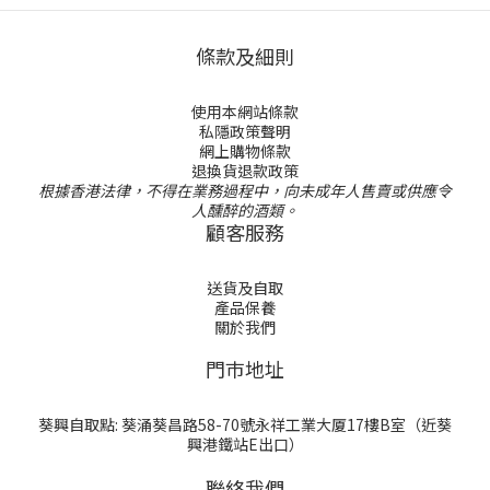
條款及細則
使用本網站條款
私隱政策聲明
網上購物條款
退換貨退款政策
根據香港法律，不得在業務過程中，向未成年人售賣或供應令
人醺醉的酒類。
顧客服務
送貨及自取
產品保養
關於我們
門巿地址
葵興自取點: 葵涌葵昌路58-70號永祥工業大厦17樓B室（近葵
興港鐵站E出口）
聯絡我們