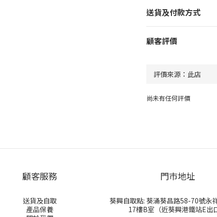
送貨及付款方式
顧客評價
尚未有任何評價
顧客服務
門巿地址
送貨及自取
葵興自取點: 葵涌葵昌路58-70號
產品保養
17樓B室（近葵興港鐵站E出