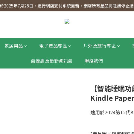
】會員專享 星期三全單95折!!!（優惠期至2026年12月31日）。滿$30
2025年7月28日，進行網店支付系統更新，網店所有產品將陸續停止接受
】會員專享 星期三全單95折!!!（優惠期至2026年12月31日）。滿$30
家居用品
電子產品專區
戶外及旅行專區
📰優惠及最新資訊📰
聯絡我們
【智能睡眠功
Kindle Pap
適用於2024第12代Kind
*產品圖片與實物或