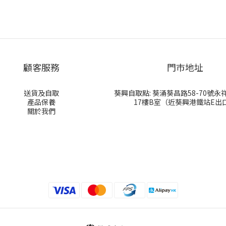
顧客服務
門巿地址
送貨及自取
葵興自取點: 葵涌葵昌路58-70號
產品保養
17樓B室（近葵興港鐵站E出
關於我們