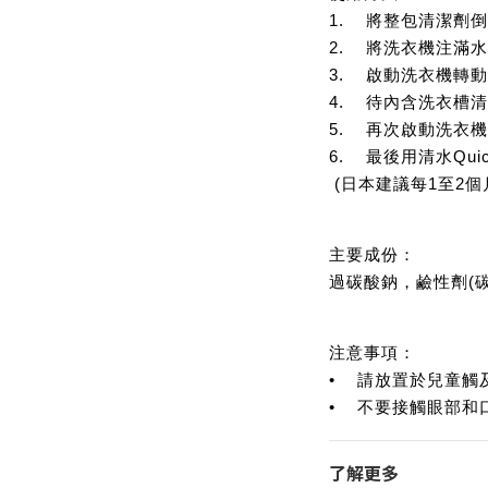
1. 將整包清潔劑
2. 將洗衣機注滿水
3. 啟動洗衣機轉
4. 待內含洗衣槽清
5. 再次啟動洗衣
6. 最後用清水Qui
(日本建議每1至2個
主要成份：
過碳酸鈉，鹼性劑(
注意事項：
• 請放置於兒童觸
• 不要接觸眼部和
了解更多