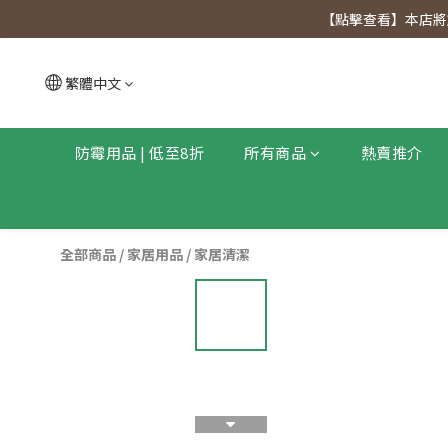
【點擊查看
【點擊查看】本店將於
【點擊查看
繁體中文
防霉用品 | 低至8折
所有商品
熱賣推介
全部商品
/
家居用品
/
家居清潔