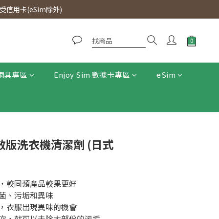
0即免運費。
信用卡(eSim除外)
0即免運費。
雨具專區
Enjoy Sim 數據卡專區
eSim
- 強效版洗衣機清潔劑 (日式
成份，較同類產品較果更好
的組菌、污垢和異味
衫後，衣服出現異味的機會
用一次，就可以去除大部份的污垢