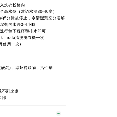
倒入洗衣粉格內
至高水位（建議水溫30-40度）
動約5分鐘後停止，令清潔劑充分溶解
潔劑的水浸3-4小時
機進行餘下程序和排水即可
ck mode清洗洗衣機一次
月使用一次)
碳酸鈉)，綠茶提取物，活性劑
及不到之處
口部