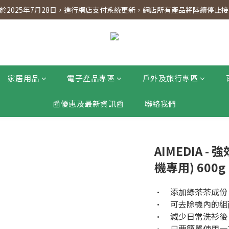
】會員專享 星期三全單95折!!!（優惠期至2026年12月31日）。滿$30
2025年7月28日，進行網店支付系統更新，網店所有產品將陸續停止接受
】會員專享 星期三全單95折!!!（優惠期至2026年12月31日）。滿$30
家居用品
電子產品專區
戶外及旅行專區
📰優惠及最新資訊📰
聯絡我們
AIMEDIA 
機專用) 600g
•    添加綠茶茶
•    可去除機內
•    減少日常洗
•    只要簡單使