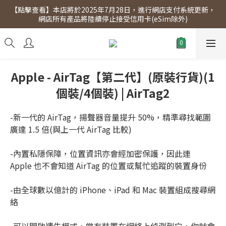
【點擊查看】本店將於2025年7月28日，進行網店支付系統更新，
【點擊查看】會員專享 星期三全單95折!!!（優惠期至2026年12月
網店所有產品將陸續停止接受信用卡(eSim除外)
31日）。滿$300即免運費。
【點擊查看】會員專享 星期三全單95折!!!（優惠期至2026年12月
31日）。滿$300即免運費。
Apple - AirTag【第二代】(原裝行貨)(1
個裝/4個裝) | AirTag2
-新一代的 AirTag，揚聲器音量提升 50%，精準尋找範圍
廣達 1.5 倍(與上一代 AirTag 比較)
-內置私隱保障，位置資訊亦會經加密保護，因此連 
Apple 也不會知道 AirTag 的位置或幫忙追蹤的裝置身份
-由全球數以億計的 iPhone、iPad 和 Mac 裝置組成搜尋網
絡