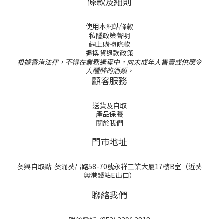
條款及細則
使用本網站條款
私隱政策聲明
網上購物條款
退換貨退款政策
根據香港法律，不得在業務過程中，向未成年人售賣或供應令
人醺醉的酒類。
顧客服務
送貨及自取
產品保養
關於我們
門巿地址
葵興自取點: 葵涌葵昌路58-70號永祥工業大厦17樓B室（近葵
興港鐵站E出口）
聯絡我們