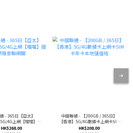
通 - 365日【亞太】
中國聯通 - 【200GB / 365日】
B) 5G/4G上網【噹噹】國
【香港】5G/4G數據卡上網卡SIM
際隨意聯網關
卡年卡本地儲值咭
HK$268.00
HK$208.00