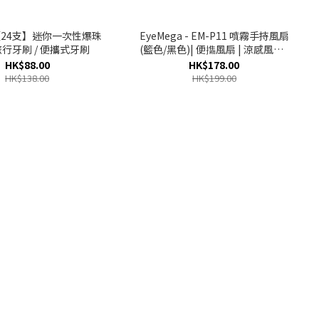
 【24支】迷你一次性爆珠
EyeMega - EM-P11 噴霧手持風扇
 旅行牙刷 / 便攜式牙刷
(籃色/黑色)| 便㩦風扇 | 涼感風扇 |
無線風扇
HK$88.00
HK$178.00
HK$138.00
HK$199.00