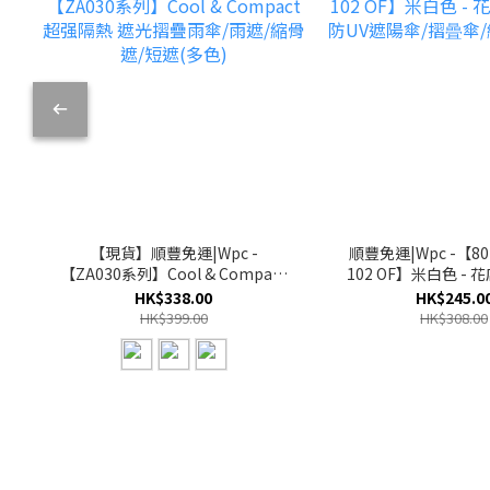
【現貨】順豐免運|Wpc -
順豐免運|Wpc -【801
【ZA030系列】Cool & Compact
102 OF】米白色 -
超强隔熱 遮光摺疊雨傘/雨遮/縮骨
防UV遮陽傘/摺曡傘/
HK$338.00
HK$245.0
遮/短遮(多色)
HK$399.00
HK$308.00