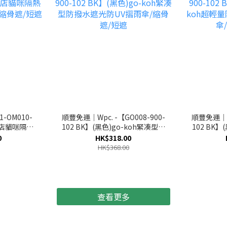
-OM010-
順豐免運｜Wpc. -【GO008-900-
順豐免運｜Wp
 花店貓咪隔熱
102 BK】(黑色)go-koh緊凑型防
102 BK】
縮骨遮/短遮
撥水遮光防UV摺雨傘/縮骨遮/短遮
輕量防撥水
0
HK$318.00
HK$368.00
查看更多