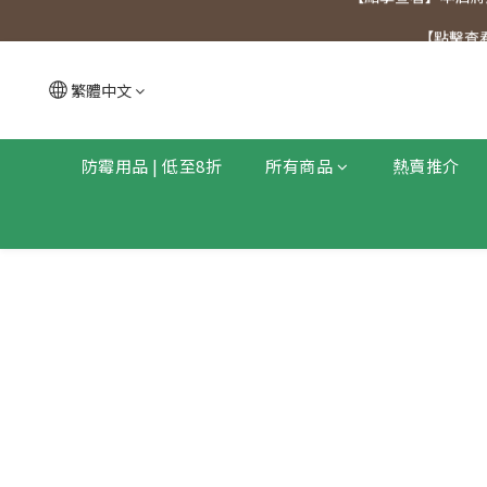
【點擊查看
【點擊查看
【點擊查看】本店將於
繁體中文
【點擊查看
防霉用品 | 低至8折
所有商品
熱賣推介