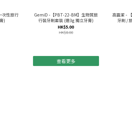
8】一次性旅行
GemiD -【PBT-22-BM】生物質旅
高露潔 -
膏)
行裝牙刷套裝 (連3g 獨立牙膏)
牙刷 /
HK$5.00
HK$8.00
查看更多