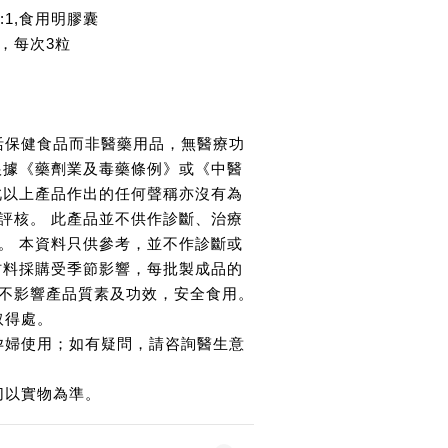
:1,食用明膠囊
，每次3粒
活保健食品而非醫藥用品，無醫療功
根據《藥劑業及毒藥條例》或《中醫
此以上產品作出的任何聲稱亦沒有為
評核。 此產品並不供作診斷、治療
。 本資料只供參考，並不作診斷或
材料採購受季節影響，每批製成品的
不影響產品質素及功效，安全食用。
取得處。
孕婦使用；如有疑問，請咨詢醫生意
切以實物為準。