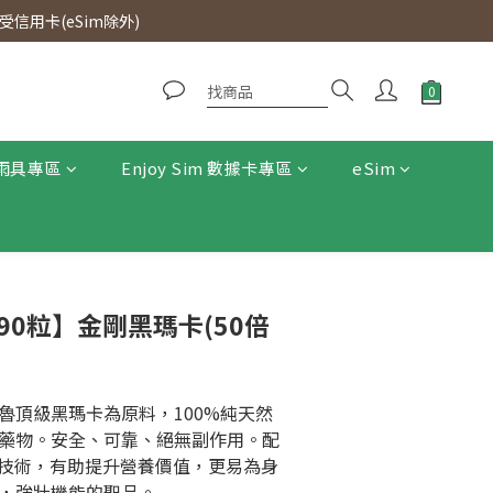
0即免運費。
信用卡(eSim除外)
0即免運費。
雨具專區
Enjoy Sim 數據卡專區
eSim
 -【90粒】金剛黑瑪卡(50倍
魯頂級黑瑪卡為原料，100%純天然
藥物。安全、可靠、絕無副作用。配
精煉技術，有助提升營養價值，更易為身
，強壯機能的聖品。