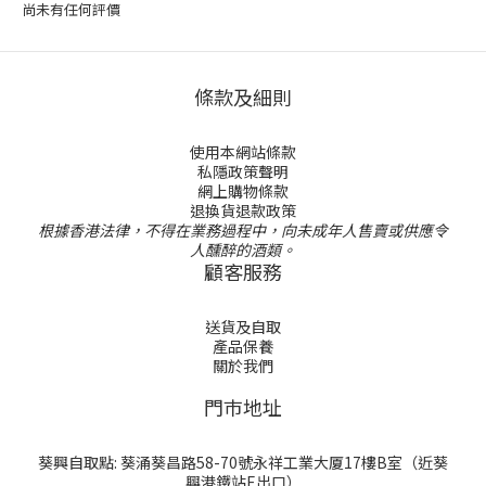
尚未有任何評價
條款及細則
使用本網站條款
私隱政策聲明
網上購物條款
退換貨退款政策
根據香港法律，不得在業務過程中，向未成年人售賣或供應令
人醺醉的酒類。
顧客服務
送貨及自取
產品保養
關於我們
門巿地址
葵興自取點: 葵涌葵昌路58-70號永祥工業大厦17樓B室（近葵
興港鐵站E出口）