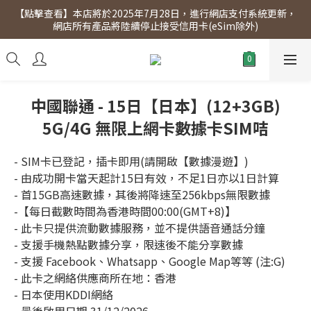
【點擊查看】本店將於2025年7月28日，進行網店支付系統更新，
【點擊查看】會員專享 星期三全單95折!!!（優惠期至2026年12月
網店所有產品將陸續停止接受信用卡(eSim除外)
31日）。滿$300即免運費。
【點擊查看】會員專享 星期三全單95折!!!（優惠期至2026年12月
31日）。滿$300即免運費。
中國聯通 - 15日【日本】(12+3GB)
5G/4G 無限上網卡數據卡SIM咭
- SIM卡已登記，插卡即用(請開啟【數據漫遊】)
- 由成功開卡當天起計15日有效，不足1日亦以1日計算
- 首15GB高速數據，其後將降速至256kbps無限數據
-【每日截數時間為香港時間00:00(GMT+8)】
- 此卡只提供流動數據服務，並不提供語音通話分鐘
- 支援手機熱點數據分享，限速後不能分享數據
- 支援 Facebook、Whatsapp、Google Map等等 (注:G)
- 此卡之網絡供應商所在地：香港
- 日本使用KDDI網絡