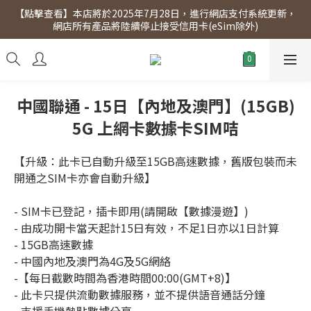
【點擊查看】本店將於2025年7月28日，進行網店支付系統更新，
【點擊查看】會員專享 星期三全單95折!!!（優惠期至2026年12月
網店所有產品將陸續停止接受信用卡(eSim除外)
31日）。滿$300即免運費。
【點擊查看】會員專享 星期三全單95折!!!（優惠期至2026年12月
31日）。滿$300即免運費。
中國聯通 - 15日【內地及澳門】(15GB)
5G 上網卡數據卡SIM咭
【升級：此卡已自動升級至15GB高速數據，舊版包裝而未
開通之SIM卡亦會自動升級】
- SIM卡已登記，插卡即用(請開啟【數據漫遊】)
- 由成功開卡當天起計15日有效，不足1日亦以1日計算
- 15GB高速數據
- 中國內地及澳門為4G及5G網絡
-【每日截數時間為香港時間00:00(GMT+8)】
- 此卡只提供流動數據服務，並不提供語音通話分鐘