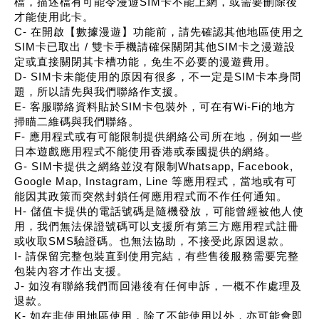
檔，描述檔有可能令漫遊SIM卡不能上網，或需要刪除後
才能使用此卡。
C- 在開啟【數據漫遊】功能前，請先確認其他地區使用之
SIM卡已取出 / 雙卡手機請確保關閉其他SIM卡之漫遊設
定或直接關閉其卡槽功能，免生不必要的漫遊費用。
D- SIM卡未能使用的原因有很多，不一定是SIM卡本身問
題，所以請先與我們聯絡作支援。
E- 客服聯絡資料貼於SIM卡包裝外，可在有Wi-Fi的地方
掃瞄二維碼與我們聯絡。
F- 應用程式或有可能限制提供網絡公司所在地，例如一些
日本遊戲應用程式不能使用香港或泰國提供的網絡。
G- SIM卡提供之網絡並沒有限制Whatsapp, Facebook,
Google Map, Instagram, Line 等應用程式，當地或有可
能因其政策而突然封鎖任何應用程式而不作任何通知。
H- 儲值卡提供的電話號碼是隨機發放，可能曾經被他人使
用，我們無法保證號碼可以支援所有第三方應用程式註冊
或收取SMS驗證碼。也無法協助，不接受此原因退款。
I- 請保留完整包裝直到使用完結，有些售後服務需要完整
包裝內容才作出支援。
J- 如沒有聯絡我們而回港後有任何申訴，一概不作處理及
退款。
K- 如在非使用地區使用，除了不能使用以外，亦可能會即