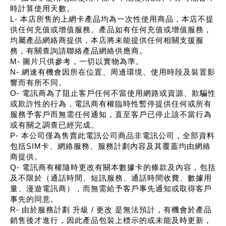
時計算使用天數。
L- 本店所售的上網卡產品均為一次性使用商品，本店不提
供任何充值或增值服務。產品如有任何充值或增值服務，
均屬產品網絡商提供，本店將未能提供任何相關支援服
務，有關查詢請聯絡產品網絡供應商。
M- 圖片只供參考，一切以實物為準。
N- 網速有機會因所在位置、周邊環境、使用時段及裝置影
響而有所不同。
O- 電訊商為了阻止客戶任何不當使用網路或資源、欺騙性
或欺詐性的行為，電訊商有權臨時性暫停提供任何或所有
服務予客戶而無需任何通知，直至客戶已停止該不當行為
或有關之調查已經完成。
P- 本公司僅為售賣此電訊公司商品非電訊公司，全部資料
包括SIM卡、網絡服務、服務計劃內容及其覆蓋均由網絡
商提供。
Q- 電訊商有權隨時更改有關本數據卡的條款及內容，包括
及不限於（通話時間、短訊服務、通話時間收費、數據用
量、漫遊電訊商），而無需給予客戶事先通知或取得客戶
事先的同意。
R- 由於服務計劃 升級 / 更改 是無法預計，有機會於產品
銷售後才進行，因此產品包裝上標示的或未能及時更新，