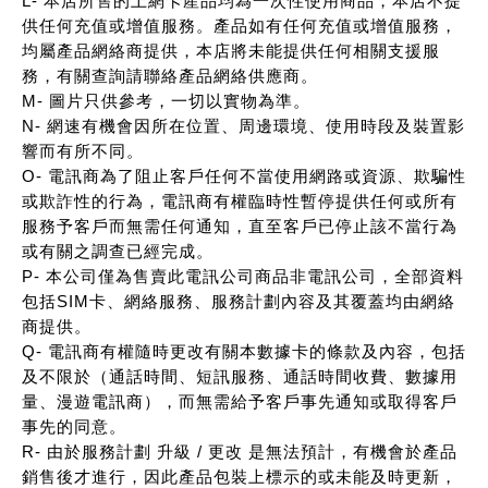
L- 本店所售的上網卡產品均為一次性使用商品，本店不提
供任何充值或增值服務。產品如有任何充值或增值服務，
均屬產品網絡商提供，本店將未能提供任何相關支援服
務，有關查詢請聯絡產品網絡供應商。
M- 圖片只供參考，一切以實物為準。
N- 網速有機會因所在位置、周邊環境、使用時段及裝置影
響而有所不同。
O- 電訊商為了阻止客戶任何不當使用網路或資源、欺騙性
或欺詐性的行為，電訊商有權臨時性暫停提供任何或所有
服務予客戶而無需任何通知，直至客戶已停止該不當行為
或有關之調查已經完成。
P- 本公司僅為售賣此電訊公司商品非電訊公司，全部資料
包括SIM卡、網絡服務、服務計劃內容及其覆蓋均由網絡
商提供。
Q- 電訊商有權隨時更改有關本數據卡的條款及內容，包括
及不限於（通話時間、短訊服務、通話時間收費、數據用
量、漫遊電訊商），而無需給予客戶事先通知或取得客戶
事先的同意。
R- 由於服務計劃 升級 / 更改 是無法預計，有機會於產品
銷售後才進行，因此產品包裝上標示的或未能及時更新，