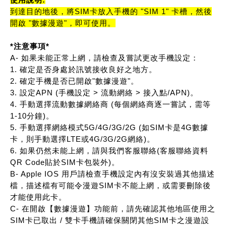
到達目的地後，將SIM卡放入手機的 "SIM 1" 卡槽，然後
開啟 "數據漫遊"，即可使用。
*注意事項*
A- 如果未能正常上網，請檢查及嘗試更改手機設定：
1. 確定是否身處於訊號接收良好之地方。
2. 確定手機是否已開啟"數據漫遊"。
3. 設定APN (手機設定 > 流動網絡 > 接入點/APN)。
4. 手動選擇流動數據網絡商 (每個網絡商逐一嘗試，需等
1-10分鐘)。
5. 手動選擇網絡模式5G/4G/3G/2G (如SIM卡是4G數據
卡，則手動選擇LTE或4G/3G/2G網絡)。
6. 如果仍然未能上網，請與我們客服聯絡(客服聯絡資料
QR Code貼於SIM卡包裝外)。
B- Apple IOS 用戶請檢查手機設定內有沒安裝過其他描述
檔，描述檔有可能令漫遊SIM卡不能上網，或需要刪除後
才能使用此卡。
C- 在開啟【數據漫遊】功能前，請先確認其他地區使用之
SIM卡已取出 / 雙卡手機請確保關閉其他SIM卡之漫遊設