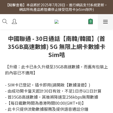
【點擊查看】本店將於2025年7月28日，進行網店支付系統更新，
【點擊查看】會員專享 星期三全單95折!!!（優惠期至2026年12月
網店所有產品將陸續停止接受信用卡(eSim除外)
31日）。滿$300即免運費。
【點擊查看】會員專享 星期三全單95折!!!（優惠期至2026年12月
31日）。滿$300即免運費。
中國聯通 - 30日通話【南韓/韓國】(首
35GB高速數據) 5G 無限上網卡數據卡
Sim咭
【升級：此卡已永久升級至35GB高速數據，而舊有包裝上
的內容已不適用】
- SIM卡已登記，插卡即用(請開啟【數據漫遊】)
- 由成功開卡當天起計30日有效，不足1日亦以1日計算
- 首35GB高速數據，其後將降速至256kbps無限數據
-【每日截數時間為香港時間00:00(GMT+8)】
- 此卡只提供流動數據服務及提供語音通話分鐘