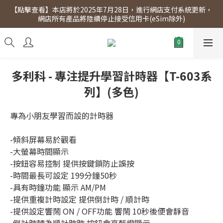
【點擊查看】本店將於2025年7月28日，進行網店支付系統更新，
【點擊查看】會員專享 星期三全單95折!!!（優惠期至2026年12月
網店所有產品將陸續停止接受信用卡(eSim除外)
31日）。滿$300即免運費。
【點擊查看】會員專享 星期三全單95折!!!（優惠期至2026年12月
31日）。滿$300即免運費。
多利科 - 專注提升學習計時器【T-603系
列】(多色)
專為小朋友學習而設的計時器
-傾斜屏幕易於觀看
-大螢幕時間顯示
-按鈕容易控制 提供按鍵鎖防止誤按
-時間最長可設定 199分鐘50秒
-具有時鐘功能 顯示 AM/PM
-提供重複計時設定 提供倒計時 / 順計時
-提供設定響鬧 ON / OFF功能 響鬧 10秒後便會靜音