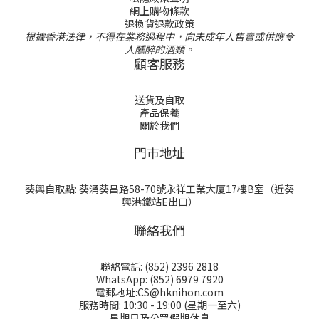
網上購物條款
退換貨退款政策
根據香港法律，不得在業務過程中，向未成年人售賣或供應令
人醺醉的酒類。
顧客服務
送貨及自取
產品保養
關於我們
門巿地址
葵興自取點: 葵涌葵昌路58-70號永祥工業大厦17樓B室（近葵
興港鐵站E出口）
聯絡我們
聯絡電話: (852) 2396 2818
WhatsApp: (852) 6979 7920
電郵地址:CS@hknihon.com
服務時間: 10:30 - 19:00 (星期一至六)
星期日及公眾假期休息