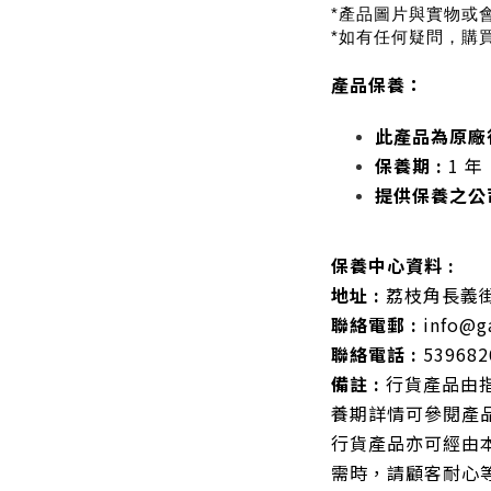
*產品圖片與實物或
*如有任何疑問，購
產品保養：
此產品為原廠
保養期 :
1 年
提供保養之公司
保養中心資料 :
地址 :
荔枝角長義街
聯絡電郵 :
info@g
聯絡電話 :
53968
備註 :
行貨產品由
養期詳情可參閱產
行貨產品亦可經由
需時，請顧客耐心