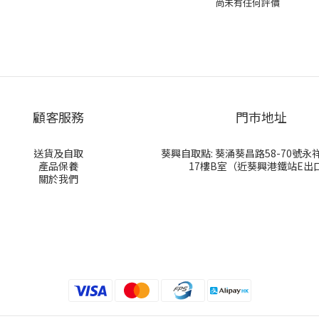
尚未有任何評價
顧客服務
門巿地址
送貨及自取
葵興自取點: 葵涌葵昌路58-70號
產品保養
17樓B室（近葵興港鐵站E出
關於我們