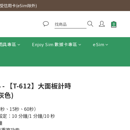
0即免運費。
信用卡(eSim除外)
0即免運費。
雨具專區
Enjoy Sim 數據卡專區
eSim
科 - 【T-612】大面板計時
灰色)
秒、15秒、60秒）
定：10 分鐘/1 分鐘/10 秒
鐘
數/重複功能