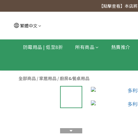
【點擊查看
【點擊查看】本店將於
【點擊查看
繁體中文
防霉用品 | 低至8折
所有商品
熱賣推介
全部商品
/
家居用品
/
廚房&餐桌用品