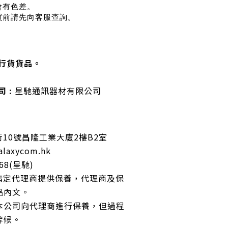
會有色差。
買前請先向客服查詢。
行貨貨品。
 :
星馳通訊器材有限公司
10號昌隆工業大廈2樓B2室
alaxycom.hk
268(星馳)
指定代理商提供保養，代理商及保
品內文。
本公司向代理商進行保養，但過程
等候。