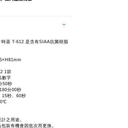
計時器 T-612 是含有SIAA抗菌樹脂
5×H81mm
2 1節
晶數字
分50秒
80分00秒
15秒、60秒
0℃
設計之用途。
品包裝有機會因批次而更換。