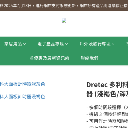
】會員專享 星期三全單95折!!!（優惠期至2026年12月31日）。滿$30
2025年7月28日，進行網店支付系統更新，網店所有產品將陸續停止接受
】會員專享 星期三全單95折!!!（優惠期至2026年12月31日）。滿$30
家居用品
電子產品專區
戶外及旅行專區
📰優惠及最新資訊📰
聯絡我們
Dretec 多利
器 (淺褐色/深
- 多個時間段選擇（2
- 透過 3 個按鈕輕鬆設
- 可用作計時器和時
- 向上計數/向下計