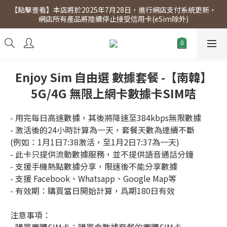
【點擊查看】本店將於2025年7月28日，進行網店支付系統更新，
【點擊查看】會員專享 星期三全單95折!!!（優惠期至2026年12月
網店所有產品將陸續停止接受信用卡(eSim除外)
31日）。滿$300即免運費。
【點擊查看】會員專享 星期三全單95折!!!（優惠期至2026年12月
31日）。滿$300即免運費。
Enjoy Sim 自由選 數據套餐 -【南韓】
5G/4G 無限上網卡數據卡SIM咭
- 用完每日高速數據，其後將降速至384kbps無限數據
- 激活後的24小時計算為一天，套餐天數為連續不斷
(例如：1月1日7:38激活，至1月2日7:37為一天)
- 此卡只提供流動數據服務，並不提供語音通話分鐘
- 支援手機熱點數據分享，限速後不能分享數據
- 支援 Facebook、Whatsapp、Google Map等
- 有效期：購買當日開始計算，爲期180日有效
注意事項：