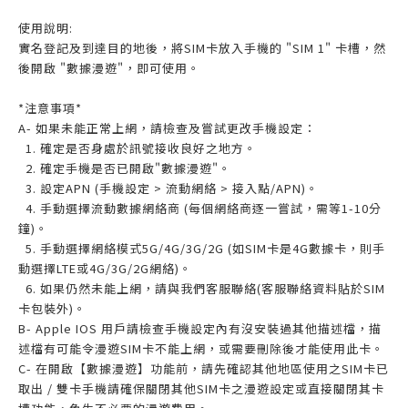
使用說明:
實名登記及到達目的地後，將SIM卡放入手機的 "SIM 1" 卡槽，然
後開啟 "數據漫遊"，即可使用。
*注意事項*
A- 如果未能正常上網，請檢查及嘗試更改手機設定：
1. 確定是否身處於訊號接收良好之地方。
2. 確定手機是否已開啟"數據漫遊"。
3. 設定APN (手機設定 > 流動網絡 > 接入點/APN)。
4. 手動選擇流動數據網絡商 (每個網絡商逐一嘗試，需等1-10分
鐘)。
5. 手動選擇網絡模式5G/4G/3G/2G (如SIM卡是4G數據卡，則手
動選擇LTE或4G/3G/2G網絡)。
6. 如果仍然未能上網，請與我們客服聯絡(客服聯絡資料貼於SIM
卡包裝外)。
B- Apple IOS 用戶請檢查手機設定內有沒安裝過其他描述檔，描
述檔有可能令漫遊SIM卡不能上網，或需要刪除後才能使用此卡。
C- 在開啟【數據漫遊】功能前，請先確認其他地區使用之SIM卡已
取出 / 雙卡手機請確保關閉其他SIM卡之漫遊設定或直接關閉其卡