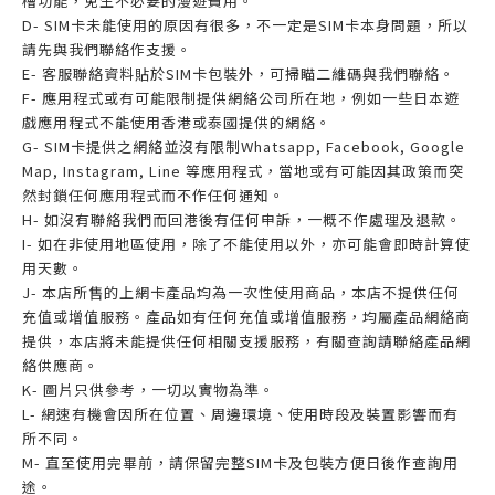
槽功能，免生不必要的漫遊費用。
D- SIM卡未能使用的原因有很多，不一定是SIM卡本身問題，所以
請先與我們聯絡作支援。
E- 客服聯絡資料貼於SIM卡包裝外，可掃瞄二維碼與我們聯絡。
F- 應用程式或有可能限制提供網絡公司所在地，例如一些日本遊
戲應用程式不能使用香港或泰國提供的網絡。
G- SIM卡提供之網絡並沒有限制Whatsapp, Facebook, Google
Map, Instagram, Line 等應用程式，當地或有可能因其政策而突
然封鎖任何應用程式而不作任何通知。
H- 如沒有聯絡我們而回港後有任何申訴，一概不作處理及退款。
I- 如在非使用地區使用，除了不能使用以外，亦可能會即時計算使
用天數。
J- 本店所售的上網卡產品均為一次性使用商品，本店不提供任何
充值或增值服務。產品如有任何充值或增值服務，均屬產品網絡商
提供，本店將未能提供任何相關支援服務，有關查詢請聯絡產品網
絡供應商。
K- 圖片只供參考，一切以實物為準。
L- 網速有機會因所在位置、周邊環境、使用時段及裝置影響而有
所不同。
M- 直至使用完畢前，請保留完整SIM卡及包裝方便日後作查詢用
途。