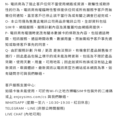
N- 電訊商為了阻止客戶任何不當使用網路或資源、欺騙性或欺詐
性的行為，電訊商有權臨時性暫停提供任何或所有服務予客戶而無
需任何通知，直至客戶已停止該不當行為或有關之調查已經完成。
O- 本公司僅為售賣此電訊公司商品非電訊公司，全部資料包括
SIM卡、網絡服務、服務計劃內容及其覆蓋均由網絡商提供。
P- 電訊商有權隨時更改有關本數據卡的條款及內容，包括通話時
間、短訊服務、通話時間收費、數據用量、而無需給予客戶事先通
知或取得客戶事先的同意。
Q- 由於服務計劃 升級 / 更改 是無法預計，有機會於產品銷售後才
進行，因此產品包裝上標示的或未能及時更新，包括及不限於產品
效期，使用天數，用量，可用地區；因此如資料有誤或沒有貼上最
新資訊，敬請體諒。最新資訊以電訊商官方網站或本網頁為準，如
有疑問亦可與我們聯絡。
客戶服務支援中心:
如插卡後未能使用，可於有Wi-Fi之地方掃瞄SIM卡包裝外的二維碼
或上 enjoysims.com/cs 與我們聯絡。
WHATSAPP (星期一至六，10:30~19:30，紅日休息)
TELEGRAM、LINE (非辦公時間服務)
LIVE CHAT (內地可用)