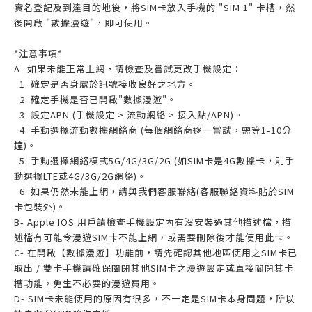
實名登記及到達目的地後，將SIM卡放入手機的 "SIM 1" 卡槽，然
後開啟 "數據漫遊"，即可使用。
*注意事項*
A- 如果未能正常上網，請檢查及嘗試更改手機設定：
1. 確定是否身處於訊號接收良好之地方。
2. 確定手機是否已開啟"數據漫遊"。
3. 設定APN (手機設定 > 流動網絡 > 接入點/APN)。
4. 手動選擇流動數據網絡商 (每個網絡商逐一嘗試，需等1-10分
鐘)。
5. 手動選擇網絡模式5G/4G/3G/2G (如SIM卡是4G數據卡，則手
動選擇LTE或4G/3G/2G網絡)。
6. 如果仍然未能上網，請與我們客服聯絡(客服聯絡資料貼於SIM
卡包裝外)。
B- Apple IOS 用戶請檢查手機設定內有沒安裝過其他描述檔，描
述檔有可能令漫遊SIM卡不能上網，或需要刪除後才能使用此卡。
C- 在開啟【數據漫遊】功能前，請先確認其他地區使用之SIM卡已
取出 / 雙卡手機請確保關閉其他SIM卡之漫遊設定或直接關閉其卡
槽功能，免生不必要的漫遊費用。
D- SIM卡未能使用的原因有很多，不一定是SIM卡本身問題，所以