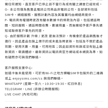
需任何通知，直至客戶已停止該不當行為或有關之調查已經完成。
O- 本公司僅為售賣此電訊公司商品非電訊公司，全部資料包括
SIM卡、網絡服務、服務計劃內容及其覆蓋均由網絡商提供。
P- 電訊商有權隨時更改有關本數據卡的條款及內容，包括通話時
間、短訊服務、通話時間收費、數據用量、而無需給予客戶事先通
知或取得客戶事先的同意。
Q- 由於服務計劃 升級 / 更改 是無法預計，有機會於產品銷售後才
進行，因此產品包裝上標示的或未能及時更新，包括及不限於產品
效期，使用天數，用量，可用地區；因此如資料有誤或沒有貼上最
新資訊，敬請體諒。最新資訊以電訊商官方網站或本網頁為準，如
有疑問亦可與我們聯絡。
客戶服務支援中心:
如插卡後未能使用，可於有Wi-Fi之地方掃瞄SIM卡包裝外的二維碼
或上 enjoysims.com/cs 與我們聯絡。
WHATSAPP (星期一至六，10:30~19:30，紅日休息)
TELEGRAM、LINE (非辦公時間服務)
LIVE CHAT (內地可用)