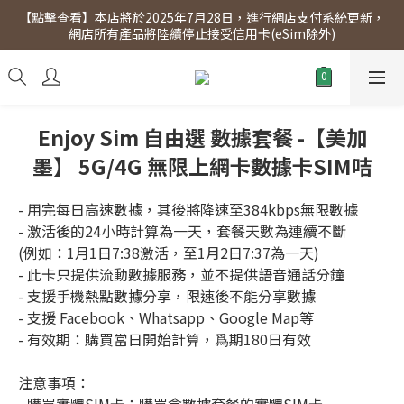
【點擊查看】本店將於2025年7月28日，進行網店支付系統更新，
【點擊查看】會員專享 星期三全單95折!!!（優惠期至2026年12月
網店所有產品將陸續停止接受信用卡(eSim除外)
31日）。滿$300即免運費。
【點擊查看】會員專享 星期三全單95折!!!（優惠期至2026年12月
31日）。滿$300即免運費。
Enjoy Sim 自由選 數據套餐 -【美加
墨】 5G/4G 無限上網卡數據卡SIM咭
- 用完每日高速數據，其後將降速至384kbps無限數據
- 激活後的24小時計算為一天，套餐天數為連續不斷
(例如：1月1日7:38激活，至1月2日7:37為一天)
- 此卡只提供流動數據服務，並不提供語音通話分鐘
- 支援手機熱點數據分享，限速後不能分享數據
- 支援 Facebook、Whatsapp、Google Map等
- 有效期：購買當日開始計算，爲期180日有效
注意事項：