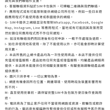
請先與我們聯絡作支援。
E- 客服聯絡資料貼於SIM卡包裝外，可掃瞄二維碼與我們聯絡。
F- 應用程式或有可能限制提供網絡公司所在地，例如一些日本遊
戲應用程式不能使用香港或泰國提供的網絡。
G- SIM卡提供之網絡並沒有限制Whatsapp, Facebook, Google
Map, Instagram, Line 等應用程式，當地或有可能因其政策而突
然封鎖任何應用程式而不作任何通知。
H- 如沒有聯絡我們而回港後有任何申訴，一概不作處理及退款。
I- 如在非使用地區使用，除了不能使用以外，亦可能會即時計算使
用天數。
J- 本店所售的上網卡產品均為一次性使用商品，本店不提供任何
充值或增值服務。產品如有任何充值或增值服務，均屬產品網絡商
提供，本店將未能提供任何相關支援服務，有關查詢請聯絡產品網
絡供應商。
K- 圖片只供參考，一切以實物為準。
L- 網速有機會因所在位置、周邊環境、使用時段及裝置影響而有
所不同。
M- 直至使用完畢前，請保留完整SIM卡及包裝方便日後作查詢用
途。
N- 電訊商為了阻止客戶任何不當使用網路或資源、欺騙性或欺詐
性的行為，電訊商有權臨時性暫停提供任何或所有服務予客戶而無