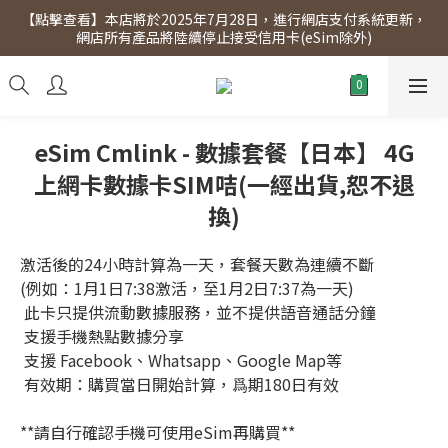
【點擊查看】本店將於2025年7月28日，進行網店支付系統更新，
【點擊查看】會員專享 星期三全單95折!!!（優惠期至2026年12月
網店所有產品將陸續停止接受信用卡(eSim除外)
31日）。滿$300即免運費。
【點擊查看】會員專享 星期三全單95折!!!（優惠期至2026年12月
31日）。滿$300即免運費。
eSim Cmlink - 數據套餐【日本】 4G
上網卡數據卡SIM咭(一經出貨,恕不退
換)
激活後的24小時計算為一天，套餐天數為連續不斷
(例如：1月1日7:38激活，至1月2日7:37為一天)
 此卡只提供流動數據服務，並不提供語音通話分鐘
 支援手機熱點數據分享
 支援 Facebook、Whatsapp、Google Map等
 有效期：購買當日開始計算，爲期180日有效
**請自行確認手機可使用eSim再購買**