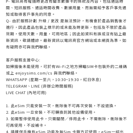
P- 電訊商有權隨時更改有關本數據卡的條款及內容，包括通話時
間、短訊服務、通話時間收費、數據用量、而無需給予客戶事先通
知或取得客戶事先的同意。
Q- 由於服務計劃 升級 / 更改 是無法預計，有機會於產品銷售後才
進行，因此產品包裝上標示的或未能及時更新，包括及不限於產品
效期，使用天數，用量，可用地區；因此如資料有誤或沒有貼上最
新資訊，敬請體諒。最新資訊以電訊商官方網站或本網頁為準，如
有疑問亦可與我們聯絡。
客戶服務支援中心:
如掃描後未能使用，可於有Wi-Fi之地方掃瞄SIM卡包裝外的二維碼
或上 enjoysims.com/cs 與我們聯絡。
WHATSAPP (星期一至六，10:30~19:30，紅日休息)
TELEGRAM、LINE (非辦公時間服務)
LIVE CHAT (內地可用)
1. 此eSim 只能安裝一次，刪除後不可再次安裝，不設退換。
2. 此eSim 一旦安裝，不可轉換到其他設備使用。
3. 如需暫停使用此卡，只需關閉／停用此卡，不需刪除，刪除後不
可再使用，不設補卡。
4. 請確保手機有eSim 功能及無Sim 卡鎖方可使用，eSim一經出