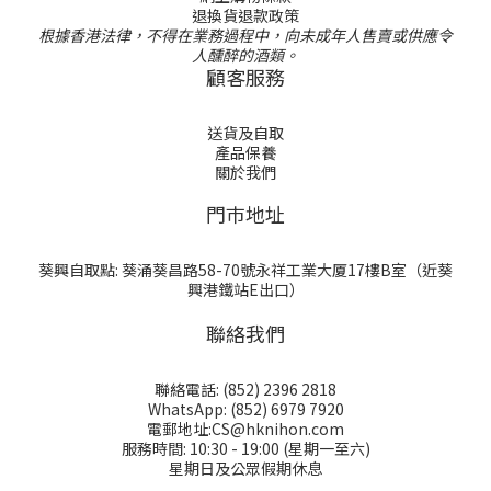
退換貨退款政策
根據香港法律，不得在業務過程中，向未成年人售賣或供應令
人醺醉的酒類。
顧客服務
送貨及自取
產品保養
關於我們
門巿地址
葵興自取點: 葵涌葵昌路58-70號永祥工業大厦17樓B室（近葵
興港鐵站E出口）
聯絡我們
聯絡電話: (852) 2396 2818
WhatsApp: (852) 6979 7920
電郵地址:CS@hknihon.com
服務時間: 10:30 - 19:00 (星期一至六)
星期日及公眾假期休息