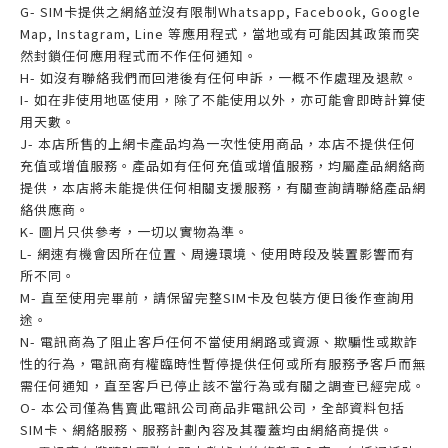
G- SIM卡提供之網絡並沒有限制Whatsapp, Facebook, Google
Map, Instagram, Line 等應用程式，當地或有可能因其政策而突
然封鎖任何應用程式而不作任何通知。
H- 如沒有聯絡我們而回港後有任何申訴，一概不作處理及退款。
I- 如在非使用地區使用，除了不能使用以外，亦可能會即時計算使
用天數。
J- 本店所售的上網卡產品均為一次性使用商品，本店不提供任何
充值或增值服務。產品如有任何充值或增值服務，均屬產品網絡商
提供，本店將未能提供任何相關支援服務，有關查詢請聯絡產品網
絡供應商。
K- 圖片只供參考，一切以實物為準。
L- 網速有機會因所在位置、周邊環境、使用時段及裝置影響而有
所不同。
M- 直至使用完畢前，請保留完整SIM卡及包裝方便日後作查詢用
途。
N- 電訊商為了阻止客戶任何不當使用網路或資源、欺騙性或欺詐
性的行為，電訊商有權臨時性暫停提供任何或所有服務予客戶而無
需任何通知，直至客戶已停止該不當行為或有關之調查已經完成。
O- 本公司僅為售賣此電訊公司商品非電訊公司，全部資料包括
SIM卡、網絡服務、服務計劃內容及其覆蓋均由網絡商提供。