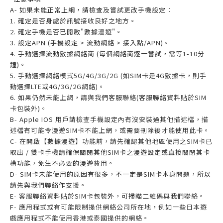
A- 如果未能正常上網，請檢查及嘗試更改手機設定：
1. 確定是否身處於訊號接收良好之地方。
2. 確定手機是否已開啟"數據漫遊"。
3. 設定APN (手機設定 > 流動網絡 > 接入點/APN)。
4. 手動選擇流動數據網絡商 (每個網絡商逐一嘗試，需等1-10分
鐘)。
5. 手動選擇網絡模式5G/4G/3G/2G (如SIM卡是4G數據卡，則手
動選擇LTE或4G/3G/2G網絡)。
6. 如果仍然未能上網，請與我們客服聯絡(客服聯絡資料貼於SIM
卡包裝外)。
B- Apple IOS 用戶請檢查手機設定內有沒安裝過其他描述檔，描
述檔有可能令漫遊SIM卡不能上網，或需要刪除後才能使用此卡。
C- 在開啟【數據漫遊】功能前，請先確認其他地區使用之SIM卡已
取出 / 雙卡手機請確保關閉其他SIM卡之漫遊設定或直接關閉其卡
槽功能，免生不必要的漫遊費用。
D- SIM卡未能使用的原因有很多，不一定是SIM卡本身問題，所以
請先與我們聯絡作支援。
E- 客服聯絡資料貼於SIM卡包裝外，可掃瞄二維碼與我們聯絡。
F- 應用程式或有可能限制提供網絡公司所在地，例如一些日本遊
戲應用程式不能使用香港或泰國提供的網絡。