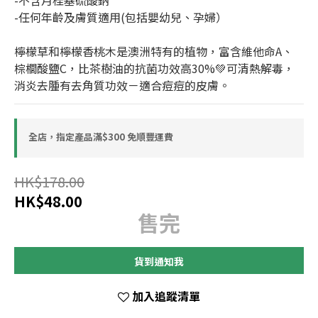
-不含月桂基硫酸鈉
-任何年齡及膚質適用(包括嬰幼兒、孕婦）​
檸檬草和檸檬香桃木是澳洲特有的植物，富含維他命A、
棕櫚酸鹽C，比茶樹油的抗菌功效高30%💚可清熱解毒，
消炎去腫有去角質功效－適合痘痘的皮膚。
全店，指定產品滿$300 免順豐運費
HK$178.00
HK$48.00
售完
貨到通知我
加入追蹤清單