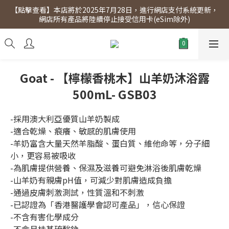
【點擊查看】本店將於2025年7月28日，進行網店支付系統更新，
【點擊查看】會員專享 星期三全單95折!!!（優惠期至2026年12月
網店所有產品將陸續停止接受信用卡(eSim除外)
31日）。滿$300即免運費。
【點擊查看】會員專享 星期三全單95折!!!（優惠期至2026年12月
31日）。滿$300即免運費。
Goat - 【檸檬香桃木】山羊奶沐浴露
500mL- GSB03
-採用澳大利亞優質山羊奶製成
-適合乾燥、痕癢、敏感的肌膚使用
-羊奶富含大量天然羊脂酸、蛋白質、維他命等，分子細
小，更容易被吸收
-為肌膚提供營養、保濕及滋養可避免淋浴後肌膚乾燥
-山羊奶有親膚pH值，可減少對肌膚造成負擔
-通過皮膚刺激測試，性質溫和不刺激
-已認證為「香港醫護學會認可​​​​產品」，信心保證
-不含有害化學成分