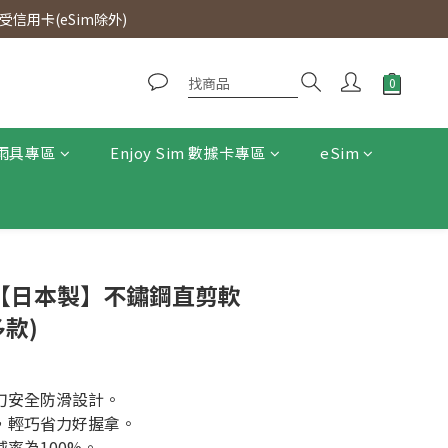
0即免運費。
信用卡(eSim除外)
0即免運費。
雨具專區
Enjoy Sim 數據卡專區
eSim
ll -【日本製】不鏽鋼直剪軟
多款)
剪刀安全防滑設計。
計，輕巧省力好握拿。
減率為100%。