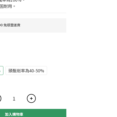
堅固耐用。
0 免順豐運費
%
頭髮削率為40-50%
加入購物車