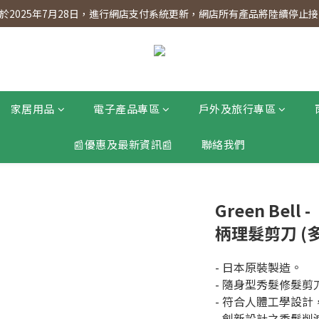
】會員專享 星期三全單95折!!!（優惠期至2026年12月31日）。滿$30
2025年7月28日，進行網店支付系統更新，網店所有產品將陸續停止接受
】會員專享 星期三全單95折!!!（優惠期至2026年12月31日）。滿$30
家居用品
電子產品專區
戶外及旅行專區
📰優惠及最新資訊📰
聯絡我們
Green Be
柄理髮剪刀 (
- 日本原裝製造。
- 隨身型秀髮修髮
- 符合人體工學設
- 創新設計之秀髮削