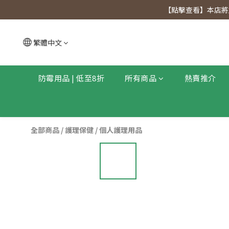
【點擊查看
【點擊查看】本店將於
【點擊查看
繁體中文
防霉用品 | 低至8折
所有商品
熱賣推介
全部商品
/
護理保健
/
個人護理用品