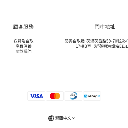
顧客服務
門巿地址
送貨及自取
葵興自取點: 葵涌葵昌路58-70號
產品保養
17樓B室（近葵興港鐵站E出
關於我們
繁體中文