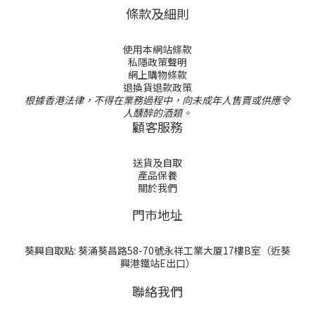
條款及細則
使用本網站條款
私隱政策聲明
網上購物條款
退換貨退款政策
根據香港法律，不得在業務過程中，向未成年人售賣或供應令
人醺醉的酒類。
顧客服務
送貨及自取
產品保養
關於我們
門巿地址
葵興自取點: 葵涌葵昌路58-70號永祥工業大厦17樓B室（近葵
興港鐵站E出口）
聯絡我們