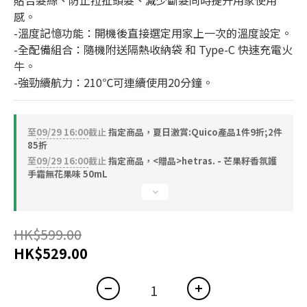
貼合髮絲、防止拉扯頭髮、減少斷髮同時提升用家使用
感。
-溫度記憶功能：開機後直接選定用家上一次的溫度設定。
-全配備組合：隨機附送隔熱收納袋 和 Type-C 快速充電火
牛。
-強勁續航力：210℃可連續使用20分鐘。
至
09/29 16:00
截止
指定商品，夏日激賞:Quico產品1件9折;2件
85折
至
09/29 16:00
截止
指定商品，<贈品>hetras. - 芒果籽香氛護
手霜無花果味 50mL
HK$599.00
HK$529.00