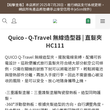
【點擊查看】本店將於2025年7月28日，進行網店支付系統更新，
【點擊查看】會員專享 星期三全單95折!!!（優惠期至2026年12月
網店所有產品將陸續停止接受信用卡(eSim除外)
31日）。滿$300即免運費。
【點擊查看】會員專享 星期三全單95折!!!（優惠期至2026年12月
31日）。滿$300即免運費。
Quico - Q-Travel 無線造型器 | 直髮夾
HC111
QUICO Q-Travel 無線造型夾，擺脫電線束縛，配備可拆
電設計。這款便攜式旅行直髮夾符合絕大部分航空公司條
例，只需在關機的狀態下就可以將電池卸下，輕鬆將電池
與發熱部件分離，再放入手提行李。因此不需要擔心被沒
收的風險，是可以安全、放心地隨身攜帶上機。
-三重護髮塗層：三重謢髮塗層陶瓷發熱板，造型同時護
髮。
-360°浮動發熱板：根據夾髮造型的方向，自行調整角度，