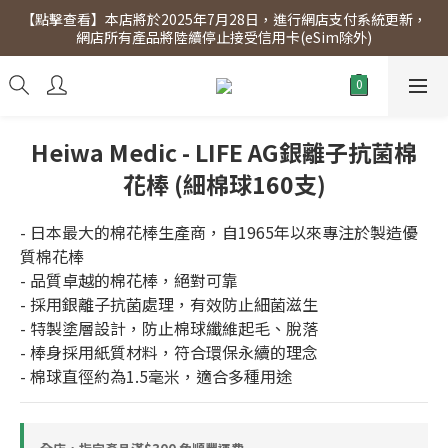
【點擊查看】本店將於2025年7月28日，進行網店支付系統更新，
【點擊查看】會員專享 星期三全單95折!!!（優惠期至2026年12月
網店所有產品將陸續停止接受信用卡(eSim除外)
31日）。滿$300即免運費。
【點擊查看】會員專享 星期三全單95折!!!（優惠期至2026年12月
31日）。滿$300即免運費。
Heiwa Medic - LIFE AG銀離子抗菌棉
花棒 (細棉球160支)
- 日本最大的棉花棒生產商，自1965年以來專注於製造優
質棉花棒
- 品質卓越的棉花棒，絕對可靠
- 採用銀離子抗菌處理，有效防止細菌滋生
- 特製塗層設計，防止棉球纖維起毛、脫落
- 棒身採用紙質材料，符合環保永續的理念
- 棉球直徑約為1.5毫米，適合多種用途