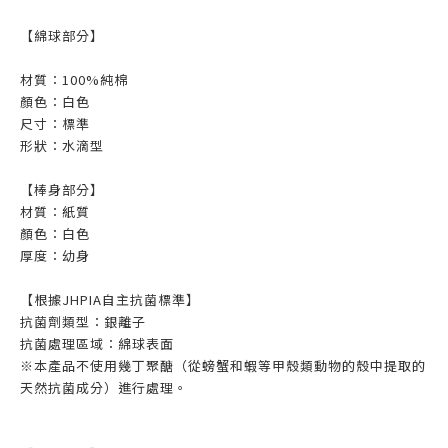
【綿球部分】
材質：100%純棉
顏色：白色
尺寸：標準
形狀：水滴型
【棒身部分】
材質：紙質
顏色：白色
厚度：幼身
【根據JHPIA自主抗菌標準】
抗菌劑類型：銀離子
抗菌處理區域：綿球表面
※本產品不使用幾丁聚醣（從螃蟹和蝦等甲殼類動物的殼中提取的
天然抗菌成分）進行處理。