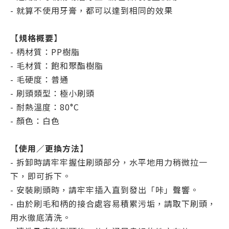
- 就算不使用牙膏，都可以達到相同的效果
【
規格概要
】
- 柄材質：PP樹脂
- 毛材質：飽和聚酯樹脂
- 毛硬度：普通
- 刷頭類型：極小刷頭
- 耐熱溫度：80°C
- 顏色：白色
【
使用／更換方法
】
- 拆卸時請牢牢握住刷頭部分，水平地用力稍微拉一
下，即可拆下。
- 安裝刷頭時，請牢牢插入直到發出「咔」聲響。
- 由於刷毛和柄的接合處容易積累污垢，請取下刷頭，
用水徹底清洗。