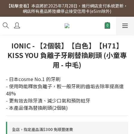
【點擊查看】本店將於2025年7月28日，進行網店支付系統更新，
【點擊查看】會員專享 星期三全單95折!!!（優惠期至2026年12月
網店所有產品將陸續停止接受信用卡(eSim除外)
31日）。滿$300即免運費。
【點擊查看】會員專享 星期三全單95折!!!（優惠期至2026年12月
31日）。滿$300即免運費。
IONIC - 【2個裝】【白色】【H71】
KISS YOU 負離子牙刷替換刷頭 (小童專
用 - 中毛)
- 日本cosme No.1 的牙刷
- 使用時能釋放負離子，較一般牙刷的齒垢去除率提高達
48%
- 更有效去除牙漬、減少口氣和預防蛀牙
- 本產品僅為替換刷頭(2個裝)
全店，指定產品滿$300 免順豐運費