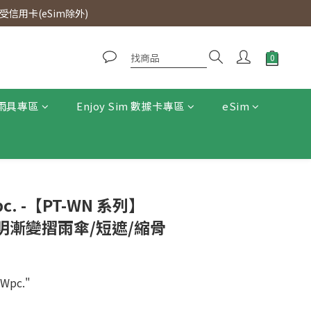
0即免運費。
信用卡(eSim除外)
0即免運費。
雨具專區
Enjoy Sim 數據卡專區
eSim
. -【PT-WN 系列】
半透明漸變摺雨傘/短遮/縮骨
pc."