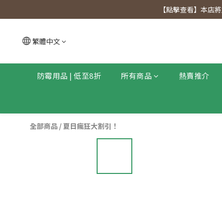
【點擊查看
【點擊查看】本店將於
【點擊查看
繁體中文
防霉用品 | 低至8折
所有商品
熱賣推介
全部商品
/
夏日瘋狂大割引！