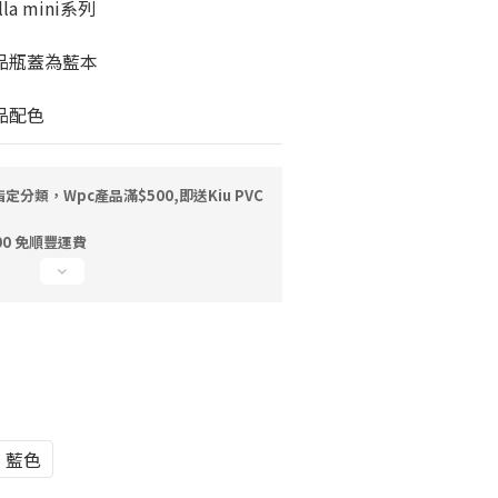
lla mini系列
品瓶蓋為藍本
品配色
定分類，Wpc產品滿$500,即送Kiu PVC
0 免順豐運費
藍色