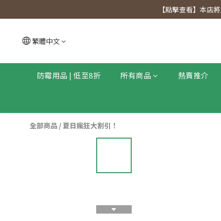
【點擊查看
【點擊查看】本店將於
【點擊查看
繁體中文
防霉用品 | 低至8折
所有商品
熱賣推介
全部商品
/
夏日瘋狂大割引！