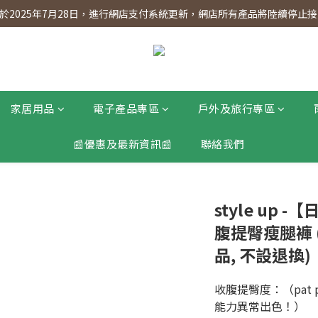
】會員專享 星期三全單95折!!!（優惠期至2026年12月31日）。滿$30
2025年7月28日，進行網店支付系統更新，網店所有產品將陸續停止接受
】會員專享 星期三全單95折!!!（優惠期至2026年12月31日）。滿$30
家居用品
電子產品專區
戶外及旅行專區
📰優惠及最新資訊📰
聯絡我們
style up
腹提臀瘦腿褲 (尺
品, 不設退換)
收腹提臀度：（pat
能力異常出色！）