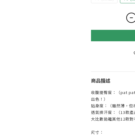
商品描述
收腹提臀度：（pat 
出色！）
貼身度：（雖然薄，但
透氣排汗度：（13款
大比數拋離其他12款對
尺寸：