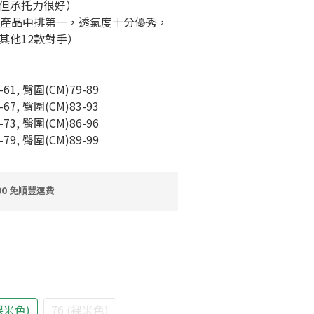
但承托力很好）
款產品中排第一，透氣度十分優秀，
其他12款對手）
-61, 臀圍(CM)79-89
-67, 臀圍(CM)83-93
-73, 臀圍(CM)86-96
-79, 臀圍(CM)89-99
0 免順豐運費
(裸米色)
76 (裸米色)