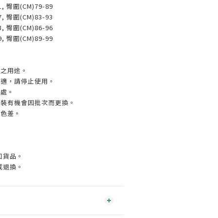
1, 臀圍(CM)79-89
7, 臀圍(CM)83-93
3, 臀圍(CM)86-96
9, 臀圍(CM)89-99
計之用途。
不適，請停止使用。
得處。
包裝有機會因批次而更換。
有色差。
口貨品。
或退換。