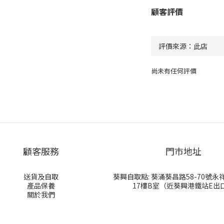
顧客評價
尚未有任何評價
顧客服務
門巿地址
送貨及自取
葵興自取點: 葵涌葵昌路58-70號
產品保養
17樓B室（近葵興港鐵站E出
關於我們