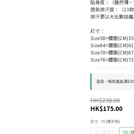
貼身度：（雖然薄，
透氣排汗度：（13
排汗更以大比數拋離
尺寸：
Size58=腰圍(CM)55
Size64=腰圍(CM)61
Size70=腰圍(CM)67
Size76=腰圍(CM)73
全店，指定產品滿$30
HK$238.00
HK$175.00
尺寸
: 70 (裸米色)
70 (黑色)
70 