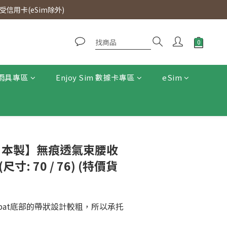
0即免運費。
信用卡(eSim除外)
0即免運費。
雨具專區
Enjoy Sim 數據卡專區
eSim
 -【日本製】無痕透氣束腰收
寸: 70 / 76) (特價貨
 pat底部的帶狀設計較粗，所以承托