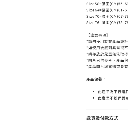
Size58=腰圍(CM)55-6
Size64=腰圍(CM)61-6
Size70=腰圍(CM)67-7
Size76=腰圍(CM)73-7
【注意事項】
*請勿使用於非產品設
*如使用後感到異常或
*請存放於兒童無法取
*圖片只供參考，產品
*產品圖片與實物或會
產品保養：
此產品為平行進
此產品不設保養
送貨及付款方式