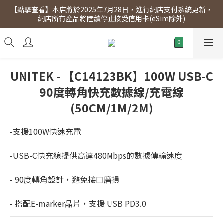
【點擊查看】本店將於2025年7月28日，進行網店支付系統更新，
【點擊查看】會員專享 星期三全單95折!!!（優惠期至2026年12月
網店所有產品將陸續停止接受信用卡(eSim除外)
31日）。滿$300即免運費。
【點擊查看】會員專享 星期三全單95折!!!（優惠期至2026年12月
31日）。滿$300即免運費。
UNITEK - 【C14123BK】100W USB-C
90度轉角快充數據線/充電線
(50CM/1M/2M)
-支援100W快速充電
-USB-C快充線提供高達480Mbps的數據傳輸速度
- 90度轉角設計，避免接口磨損
- 搭配E-marker晶片，支援 USB PD3.0