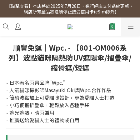
【點擊查看】本店將於2025年7月28日，進行網店支付系統更新，
【點擊查看】會員專享 星期三全單95折!!!（優惠期至2026年12月
網店所有產品將陸續停止接受信用卡(eSim除外)
31日）。滿$300即免運費。
【點擊查看】會員專享 星期三全單95折!!!（優惠期至2026年12月
31日）。滿$300即免運費。
順豐免運｜Wpc. - 【801-OM006系
列】波點貓咪隔熱防UV遮陽傘/摺曡傘/
縮骨遮/短遮
- 日本著名雨具品牌"Wpc."
- 人氣貓咪攝影師Masayuki Oki與Wpc.合作作品
- 簡約波點加上可愛貓咪設計，專為愛貓人士打造
- 小巧便攜折疊傘，輕鬆放入各種手袋
- 遮光遮熱，晴雨兼用
- 推薦送給愛貓人士的禮物或自用