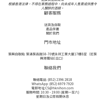
根據香港法律，不得在業務過程中，向未成年人售賣或供應令
人醺醉的酒類。
顧客服務
送貨及自取
產品保養
關於我們
門巿地址
葵興自取點: 葵涌葵昌路58-70號永祥工業大厦17樓B室（近葵
興港鐵站E出口）
聯絡我們
聯絡電話: (852) 2396 2818
WhatsApp: (852) 6979 7920
電郵地址:CS@hknihon.com
服務時間: 10:30 - 19:00 (星期一至六)
星期日及公眾假期休息