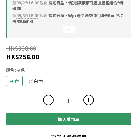
至
09/29 16:00
截止
指定商品，告別濕噠噠!雨遮加遮套組合9折
優惠!!
至
09/30 16:00
截止
指定分類，Wpc產品滿$500,即送Kiu PVC
防水斜肩包!!!
HK$338.00
HK$258.00
顏色
: 灰色
灰色
米白色
加入購物車
加入追蹤清單