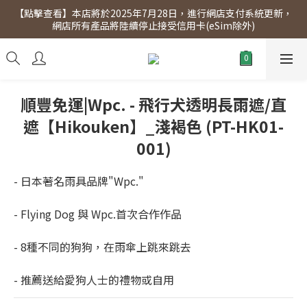
【點擊查看】本店將於2025年7月28日，進行網店支付系統更新，
【點擊查看】會員專享 星期三全單95折!!!（優惠期至2026年12月
網店所有產品將陸續停止接受信用卡(eSim除外)
31日）。滿$300即免運費。
【點擊查看】會員專享 星期三全單95折!!!（優惠期至2026年12月
31日）。滿$300即免運費。
順豐免運|Wpc. - 飛行犬透明長雨遮/直
遮【Hikouken】_淺褐色 (PT-HK01-
001)
- 日本著名雨具品牌"Wpc."
- Flying Dog 與 Wpc.首次合作作品
- 8種不同的狗狗，在雨傘上跳來跳去
- 推薦送給愛狗人士的禮物或自用