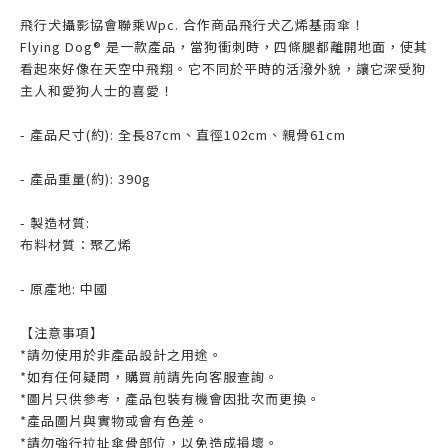
飛行犬攝影協會聯乘Wpc. 合作商品飛行犬乙烯基雨傘！
Flying Dog® 是一款產品，當狗衝刺時，四條腿都離開地面，使其
看起來好像在天空中飛翔。它不同於平時的活潑外貌，讓它深受狗
主人和愛狗人士的喜愛！
- 產品尺寸(約): 全長87cm、直徑102cm、親骨61cm
- 產品重量(約): 390g
- 製造材質:
布料材質：聚乙烯
- 原產地: 中國
【注意事項】
*請勿使用於非產品設計之用途。
*如有任何疑問，購買前請先向客服查詢。
*圖片只供參考，產品包裝有機會因批次而更換。
*產品圖片與實物或會有色差。
*請勿強行拉扯傘骨部位，以免造成損壞。