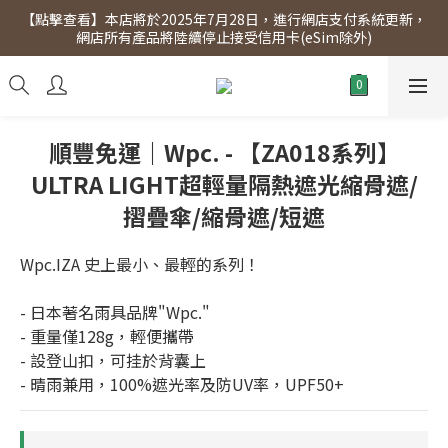
【點擊查看】本店將於2025年7月28日，進行網店支付系統更新，
【點擊查看】會員專享 星期三全單95折!!!（優惠期至2026年12月
網店所有產品將陸續停止接受信用卡(eSim除外)
31日）。滿$300即免運費。
【點擊查看】會員專享 星期三全單95折!!!（優惠期至2026年12月
31日）。滿$300即免運費。
順豐免運｜Wpc. - 【ZA018系列】
ULTRA LIGHT超輕量隔熱遮光縮骨遮/
摺疊傘/縮骨遮/短遮
Wpc.IZA 史上最小、最輕的系列！
- 日本著名雨具品牌"Wpc."
- 重量僅128g，輕便攜帶
- 設登山扣，可挂於背囊上
- 晴雨兼用，100%遮光率及防UV率，UPF50+