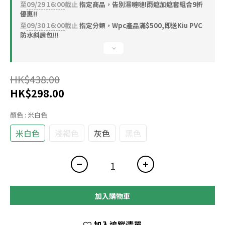
至
09/29 16:00
截止
指定商品，告別濕噠噠!雨遮加遮套組合9折
優惠!!
至
09/30 16:00
截止
指定分類，Wpc產品滿$500,即送Kiu PVC
防水斜肩包!!!
HK$438.00
HK$298.00
顏色
: 米白色
米白色
淺褐色
灰色
黑色
加入購物車
加入追蹤清單