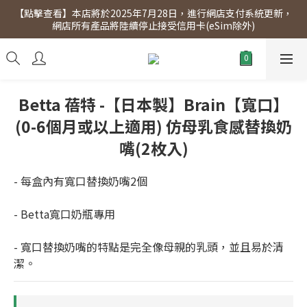
【點擊查看】本店將於2025年7月28日，進行網店支付系統更新，
【點擊查看】會員專享 星期三全單95折!!!（優惠期至2026年12月
網店所有產品將陸續停止接受信用卡(eSim除外)
31日）。滿$300即免運費。
【點擊查看】會員專享 星期三全單95折!!!（優惠期至2026年12月
31日）。滿$300即免運費。
Betta 蓓特 -【日本製】Brain【寬口】
(0-6個月或以上適用) 仿母乳食感替換奶
嘴(2枚入)
- 每盒內有寬口替換奶嘴2個
- Betta寬口奶瓶專用
- 寬口替換奶嘴的特點是完全像母親的乳頭，並且易於清
潔。