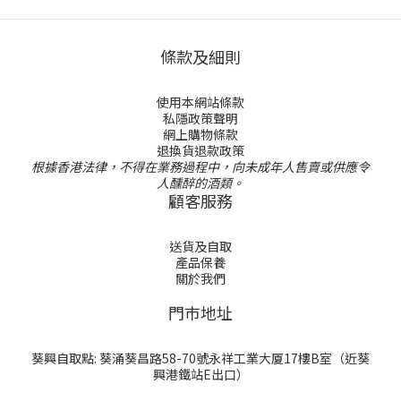
條款及細則
使用本網站條款
私隱政策聲明
網上購物條款
退換貨退款政策
根據香港法律，不得在業務過程中，向未成年人售賣或供應令
人醺醉的酒類。
顧客服務
送貨及自取
產品保養
關於我們
門巿地址
葵興自取點: 葵涌葵昌路58-70號永祥工業大厦17樓B室（近葵
興港鐵站E出口）