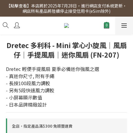
【點擊查看】本店將於2025年7月28日，進行網店支付系統更新，
【點擊查看】會員專享 星期三全單95折!!!（優惠期至2026年12月
網店所有產品將陸續停止接受信用卡(eSim除外)
31日）。滿$300即免運費。
【點擊查看】會員專享 星期三全單95折!!!（優惠期至2026年12月
31日）。滿$300即免運費。
Dretec 多利科 - Mini 掌心小旋風｜風扇
仔｜手提風扇｜迷你風扇 (FN-207)
Dretec 輕便手提風扇 夏季必備迷你強風之選
- 真迷你尺寸, 附有手繩
- 長按100段風力調較
- 另有5段快速風力調較
- 小屏幕顯示數值
- 日本品牌精緻設計
全店，指定產品滿$300 免順豐運費