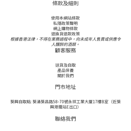
條款及細則
使用本網站條款
私隱政策聲明
網上購物條款
退換貨退款政策
根據香港法律，不得在業務過程中，向未成年人售賣或供應令
人醺醉的酒類。
顧客服務
送貨及自取
產品保養
關於我們
門巿地址
葵興自取點: 葵涌葵昌路58-70號永祥工業大厦17樓B室（近葵
興港鐵站E出口）
聯絡我們