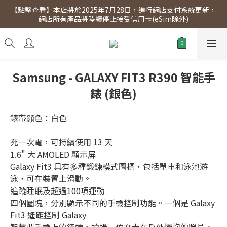
【點擊查看】本店將於2025年7月28日，進行網店支付系統更新，
【點擊查看】會員專享 星期三全單95折!!!（優惠期至2026年12月
網店所有產品將陸續停止接受信用卡(eSim除外)
31日）。滿$300即免運費。
【點擊查看】會員專享 星期三全單95折!!!（優惠期至2026年12月
31日）。滿$300即免運費。
Samsung - GALAXY FIT3 R390 智能手
錶 (銀色)
錶帶顔色：白色
充一次電，可持續使用 13 天
1.6" 大 AMOLED 顯示屏
Galaxy Fit3 具有多種鍛鍊模式圖標，包括單車和泳池游
泳，可在裝置上滑動。
追蹤睡眠及超過100項運動
四個圖塊，分別顯示不同的手機控制功能。一個是 Galaxy 
Fit3 遙距控制 Galaxy