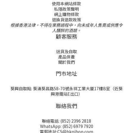
使用本網站條款
私隱政策聲明
網上購物條款
退換貨退款政策
根據香港法律，不得在業務過程中，向未成年人售賣或供應令
人醺醉的酒類。
顧客服務
送貨及自取
產品保養
關於我們
門巿地址
葵興自取點: 葵涌葵昌路58-70號永祥工業大厦17樓B室（近葵
興港鐵站E出口）
聯絡我們
聯絡電話: (852) 2396 2818
WhatsApp: (852) 6979 7920
電郵地址:CS@hknihon.com