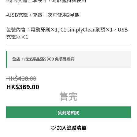
-符合人體工學設計，易於握持與使用
-USB充電，充電一次可使用2星期
包裝內含：電動牙刷×1, C1 simplyClean刷頭×1，USB
充電器×1
全店，指定產品滿$300 免順豐運費
HK$438.00
HK$369.00
售完
貨到通知我
加入追蹤清單