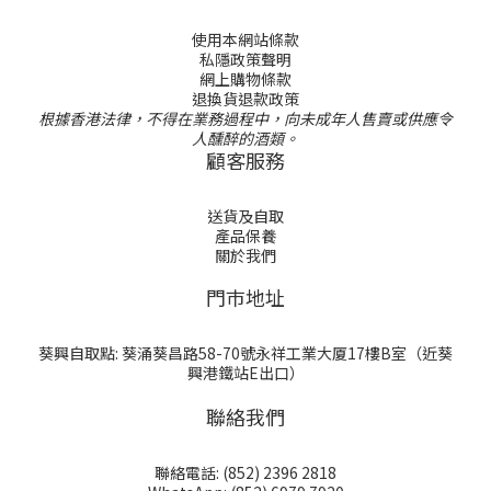
使用本網站條款
私隱政策聲明
網上購物條款
退換貨退款政策
根據香港法律，不得在業務過程中，向未成年人售賣或供應令
人醺醉的酒類。
顧客服務
送貨及自取
產品保養
關於我們
門巿地址
葵興自取點: 葵涌葵昌路58-70號永祥工業大厦17樓B室（近葵
興港鐵站E出口）
聯絡我們
聯絡電話: (852) 2396 2818