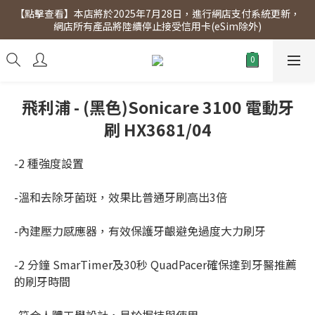
【點擊查看】本店將於2025年7月28日，進行網店支付系統更新，
【點擊查看】會員專享 星期三全單95折!!!（優惠期至2026年12月
網店所有產品將陸續停止接受信用卡(eSim除外)
31日）。滿$300即免運費。
【點擊查看】會員專享 星期三全單95折!!!（優惠期至2026年12月
31日）。滿$300即免運費。
飛利浦 - (黑色)Sonicare 3100 電動牙
刷 HX3681/04
-2 種強度設置
-溫和去除牙菌斑，效果比普通牙刷高出3倍
-內建壓力感應器，有效保護牙齦避免過度大力刷牙
-2 分鐘 SmarTimer及30秒 QuadPacer確保達到牙醫推薦
的刷牙時間