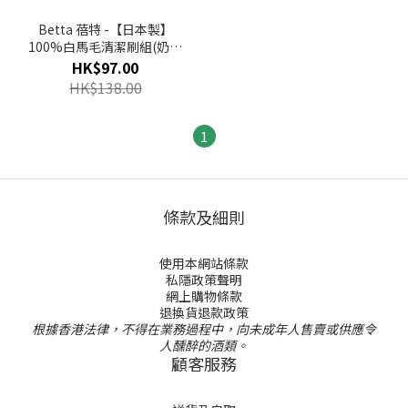
Betta 蓓特 -【日本製】
100%白馬毛清潔刷組(奶樽
清潔用)
HK$97.00
HK$138.00
1
條款及細則
使用本網站條款
私隱政策聲明
網上購物條款
退換貨退款政策
根據香港法律，不得在業務過程中，向未成年人售賣或供應令
人醺醉的酒類。
顧客服務