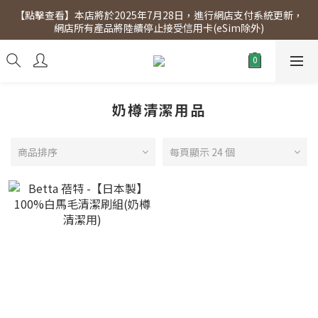
【點擊查看】本店將於2025年7月28日，進行網店支付系統更新，
【點擊查看】會員專享 星期三全單95折!!!（優惠期至2026年12月
網店所有產品將陸續停止接受信用卡(eSim除外)
31日）。滿$300即免運費。
【點擊查看】會員專享 星期三全單95折!!!（優惠期至2026年12月
31日）。滿$300即免運費。
奶樽清潔用品
商品排序
每頁顯示 24 個